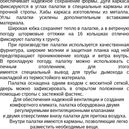
обеспечивает надежное сохранение формы.
Дуги каркас
фиксир
уются
в углах палатки в специальные карманы из
прочной стропы.
Хабы каркаса изготовлены из металла
Углы палатки усилены дополнительным вставками
материала.
Широкая юбка сохраняет тепло в палатке, а в ветреную
погоду штормовы
е оттяжк
и на 16 колышках отлично
фиксируют палатку к грунту.
При производстве палатки используется качественная
фурнитура, широкие молнии и защитная планка над ней
предотвращают проникновение холода и ветра внутрь.
В
прохладную погоду, п
алатку можно использовать с
печ
ным отоплением, для этого
имеется
специальн
ый
вывод
для
трубы дымохода
накладкой из
термостойкого материала.
Палатка оснащена
одним
вход
ом с москитной сеткой
дверь можно за
фиксир
овать
в открытом положении 
помощью
стропы с застежкой фастекс
.
Для обеспечения надежной вентиляции и создания
комфортного климата, палатк
а
оборудован
а
двумя
регулируемыми вентиляционными клапанами
и
двумя
отверстиями внизу палатки для притока воздуха
.
Внутри палатки имеются карман
ы
,
позволя
ющие
легко
разместить необходимые вещи.