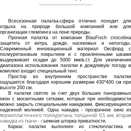
Всесезонная палатка-сфера отлично походит для
отдыха на природе большой компанией или для
организации глемпинга на лоне природы.
Прочная палатка от компании
BlauFisch
способн
защитить от ветра, дождя, насекомых и непогоды.
Современный инновационный материал Оксфорд с
полиуретановым покрытием и с проклеенными швами
выдерживает осадки до
5000 мм/в.ст.
Для увеличени
диапазона использования палатки в дождливую погоду в
комплект входит специальный тент.
Простор во внутреннем пространстве палатки
ощущается благодаря хорошим размерам 430*400 см при
высоте 200 см.
В палатке светло за счет двух больших панорамных
окон с москитными сетками
, которые при необходимости
можно закрыть специальными накидками, фиксирующиеся
надежной молнией. Одна накидка - прозрачное окно из
ермопластичного полиуретана, толщиной 0,5 мм, вторая
т
накидка из ткани - с
ъемная шторка приватности.
Каркас палатки выполнен из стеклопластика и