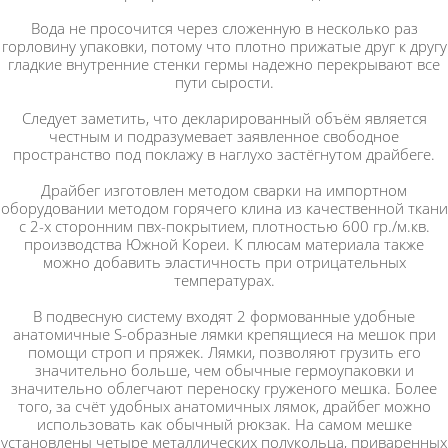
Вода не просочится через сложенную в несколько раз
горловину упаковки, потому что плотно прижатые друг к другу
гладкие внутренние стенки гермы надежно перекрывают все
пути сырости.
Следует заметить, что декларированный объём является
честным и подразумевает заявленное свободное
пространство под поклажу в наглухо застёгнутом драйбеге.
Драйбег изготовлен методом сварки на импортном
оборудовании методом горячего клина из качественной ткани
с 2-х сторонним пвх-покрытием, плотностью 600 гр./м.кв.
производства Южной Кореи. К плюсам материала также
можно добавить эластичность при отрицательных
температурах.
В подвесную систему входят 2 формованные удобные
анатомичные S-образные лямки крепящиеся на мешок при
помощи строп и пряжек. Лямки, позволяют грузить его
значительно больше, чем обычные гермоупаковки и
значительно облегчают переноску груженого мешка. Более
того, за счёт удобных анатомичных лямок, драйбег можно
использовать как обычный рюкзак. На самом мешке
установлены четыре металлических полукольца, приваренных