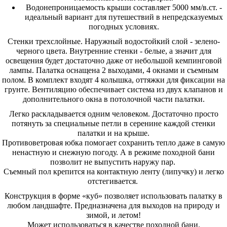
Водонепроницаемость крыши составляет 5000 мм/в.ст. -
идеальный вариант для путешествий в непредсказуемых
погодных условиях.
Стенки трехслойные. Наружный водостойкий слой -
зелено-
черного
цвета. Внутренние стенки - белые, а значит для
освещения будет достаточно даже от небольшой кемпинговой
лампы. Палатка оснащена 2 выходами, 4 окнами и съемным
полом. В комплект входят 4 колышка, оттяжки для фиксации на
грунте. Вентиляцию обеспечивает система из двух клапанов и
дополнительного окна в потолочной части палатки.
Легко раскладывается одним человеком. Достаточно просто
потянуть за специальные петли в серенине каждой стенки
палатки и на крыше.
Противоветровая юбка помогает сохранить тепло даже в самую
ненастную и снежную погоду. А в режиме походной бани
позволит не выпустить наружу пар.
Съемный пол крепится на контактную ленту (липучку) и легко
отстегивается.
Конструкция в форме «куб» позволяет использовать палатку в
любом ландшафте. Предназначена для выходов на природу и
зимой, и летом!
Может использоваться в качестве походной бани.