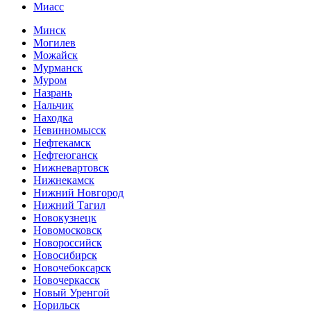
Миасс
Минск
Могилев
Можайск
Мурманск
Муром
Назрань
Нальчик
Находка
Невинномысск
Нефтекамск
Нефтеюганск
Нижневартовск
Нижнекамск
Нижний Новгород
Нижний Тагил
Новокузнецк
Новомосковск
Новороссийск
Новосибирск
Новочебоксарск
Новочеркасск
Новый Уренгой
Норильск