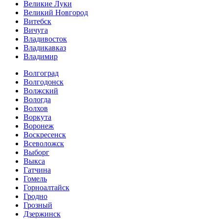
Великие Луки
Великий Новгород
Витебск
Вичуга
Владивосток
Владикавказ
Владимир
Волгоград
Волгодонск
Волжский
Вологда
Волхов
Воркута
Воронеж
Воскресенск
Всеволожск
Выборг
Выкса
Гатчина
Гомель
Горноалтайск
Гродно
Грозный
Дзержинск