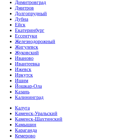
Димитровград
Дмитров
Долгопрудный
Дубна
Ейск
Екатеринбург
Ессентуки
Железнодорожный
Жигулевск
Жуковский
Иваново
Ивантеевка
Ижевск
Иркутск
Ишим
Йошкар-Ола
Казань
Калининград
Калуга
Каменск-Уральский
Каменск-Шахтинский
Камышин
Караганда
Кемерово