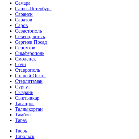
Самара
Санкт-Петербург
Саранск
Саратов
Саров
Севастополь
Северодвинск
Сергиев Посад
Серпухов
Симферополь
Смоленск
Сочи
Ставрополь
Старый Оскол
Стерлитамак
Сургут
Сызрань
Сыктывкар
Таганрог
Талдыкорган
Тамбов
Тараз
Тверь
Тобольск