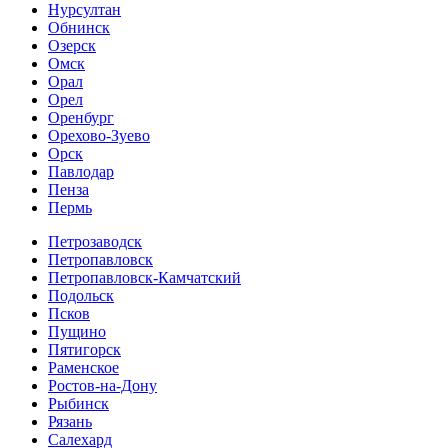
Нурсултан
Обнинск
Озерск
Омск
Орал
Орел
Оренбург
Орехово-Зуево
Орск
Павлодар
Пенза
Пермь
Петрозаводск
Петропавловск
Петропавловск-Камчатский
Подольск
Псков
Пущино
Пятигорск
Раменское
Ростов-на-Дону
Рыбинск
Рязань
Салехард