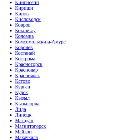
Кингисепп
Кириши
Киров
Кисловодск
Ковров
Кокшетау
Коломна
Комсомольск-на-Амуре
Королев
Костанай
Кострома
Красногорск
Краснодар
Красноярск
Кстово
Курган
Курск
Кызыл
Кызылорда
Лида
Липецк
Магадан
Магнитогорск
Майкоп
Махачкала