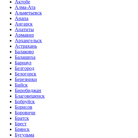
Актобе
Алма-Ата
Альметьевск
Анапа
Ангарск
Апатиты
Армавир
Архангельск
Астрахань
Балаково
Балашиха
Барнаул
Белгород
Белогорск
Березники
Бийск
Биробиджан
Благовещенск
Бобруйск
Борисов
Боровичи
Братск
Брест
Брянск
Бугульма