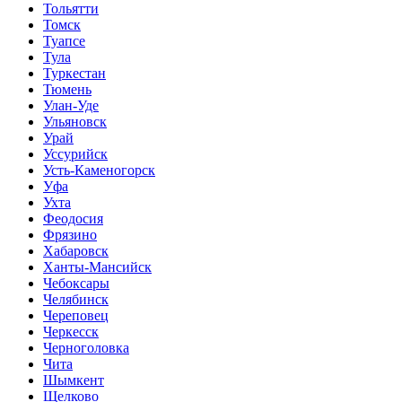
Тольятти
Томск
Туапсе
Тула
Туркестан
Тюмень
Улан-Уде
Ульяновск
Урай
Уссурийск
Усть-Каменогорск
Уфа
Ухта
Феодосия
Фрязино
Хабаровск
Ханты-Мансийск
Чебоксары
Челябинск
Череповец
Черкесск
Черноголовка
Чита
Шымкент
Щелково