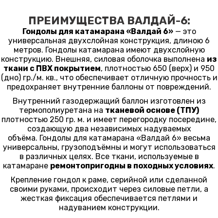
ПРЕИМУЩЕСТВА ВАЛДАЙ-6:
Гондолы для катамарана «Валдай 6»
— это
универсальная двухслойная конструкция, длиною 6
метров. Гондолы катамарана имеют двухслойную
конструкцию. Внешняя, силовая оболочка выполнена
из
ткани с ПВХ покрытием
, плотностью 650 (верх) и 950
(дно) гр./м. кв., что обеспечивает отличную прочность и
предохраняет внутренние баллоны от повреждений.
Внутренний газодержащий баллон изготовлен из
термополиуретана на
тканевой основе (ТПУ)
плотностью 250 гр. м. и имеет перегородку посередине,
создающую два независимых надуваемых
объёма. Гондолы для катамарана «Валдай 6» весьма
универсальны, грузоподъёмны и могут использоваться
в различных целях. Все ткани, используемые в
катамаране
ремонтопригодны в походных условиях
.
Крепление гондол к раме, серийной или сделанной
своими руками, происходит через силовые петли, а
жесткая фиксация обеспечивается петлями и
надуванием конструкции.