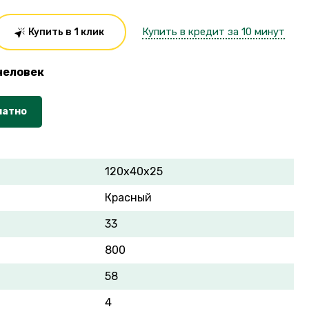
Купить в кредит за 10 минут
Купить в 1 клик
человек
латно
120х40х25
Красный
33
800
58
4