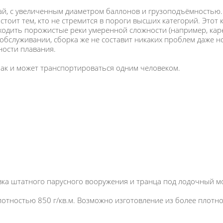
ай, с увеличенным диаметром баллонов и грузоподъёмностью.
тоит тем, кто не стремится в пороги высших категорий. Этот 
оходить порожистые реки умеренной сложности (например, кар
 обслуживании, сборка же не составит никаких проблем даже н
ности плавания.
зак и может транспортироваться одним человеком.
ка штатного парусного вооружения и транца под лодочный мот
отностью 850 г/кв.м. Возможно изготовление из более плотно