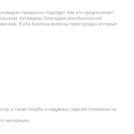
катамаран прекрасно подойдет тем, кто предпочитает
ельские). Катамаран, благодаря монобаллонной
овичкам. В оба баллона вклеены перегородки, которые
ор, а также палубы и надувных сидений (показаны на
го материала.