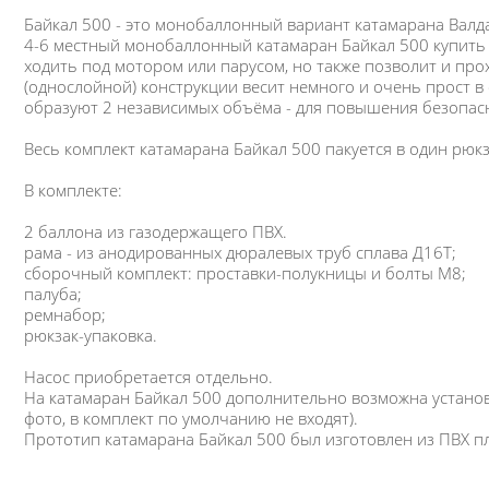
Байкал 500 - это монобаллонный вариант катамарана Валд
4-6 местный монобаллонный катамаран Байкал 500 купить с
ходить под мотором или парусом, но также позволит и пр
(однослойной) конструкции весит немного и очень прост в
образуют 2 независимых объёма - для повышения безопас
Весь комплект катамарана Байкал 500 пакуется в один рюк
В комплекте:
2 баллона из газодержащего ПВХ.
рама - из анодированных дюралевых труб сплава Д16Т;
сборочный комплект: проставки-полукницы и болты М8;
палуба;
ремнабор;
рюкзак-упаковка.
Насос приобретается отдельно.
На катамаран Байкал 500 дополнительно возможна установ
фото, в комплект по умолчанию не входят).
Прототип катамарана Байкал 500 был изготовлен из ПВХ пл