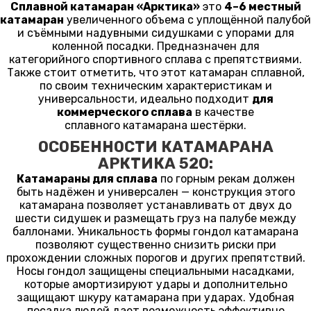
Сплавной катамаран «Арктика»
это
4–6 местный
катамаран
увеличенного объема с уплощённой палубой
и съёмными надувными сидушками с упорами для
коленной посадки. Предназначен для
категорийного спортивного сплава с препятствиями.
Также стоит отметить, что этот катамаран сплавной,
по своим техническим характеристикам и
универсальности, идеально подходит
для
коммерческого сплава
в качестве
сплавного катамарана шестёрки.
ОСОБЕННОСТИ КАТАМАРАНА
АРКТИКА 520:
Катамараны для сплава
по горным рекам должен
быть надёжен и универсален — конструкция этого
катамарана позволяет устанавливать от двух до
шести сидушек и размещать груз на палубе между
баллонами. Уникальность формы гондол катамарана
позволяют существенно снизить риски при
прохождении сложных порогов и других препятствий.
Носы гондол защищены специальными насадками,
которые амортизируют удары и дополнительно
защищают шкуру катамарана при ударах. Удобная
посадка людей дает возможность эффективно