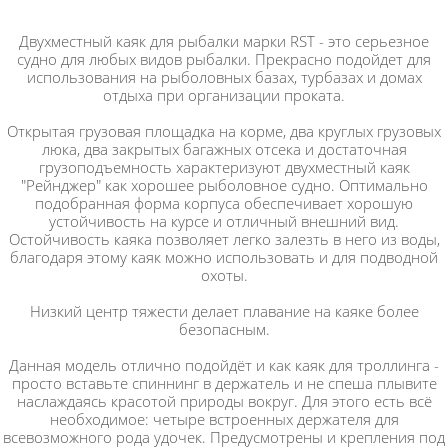
Двухместный каяк для рыбалки марки RST - это серьезное
судно для любых видов рыбалки. Прекрасно подойдет для
использования на рыболовных базах, турбазах и домах
отдыха при организации проката.
Открытая грузовая площадка на корме, два круглых грузовых
люка, два закрытых багажных отсека и достаточная
грузоподъемность характеризуют двухместный каяк
"Рейнджер" как хорошее рыболовное судно. Оптимально
подобранная форма корпуса обеспечивает хорошую
устойчивость на курсе и отличный внешний вид.
Остойчивость каяка позволяет легко залезть в него из воды,
благодаря этому каяк можно использовать и для подводной
охоты.
Низкий центр тяжести делает плавание на каяке более
безопасным.
Данная модель отлично подойдёт и как каяк для троллинга -
просто вставьте спиннинг в держатель и не спеша плывите
наслаждаясь красотой природы вокруг. Для этого есть всё
необходимое: четыре встроенных держателя для
всевозможного рода удочек. Предусмотрены и крепления под