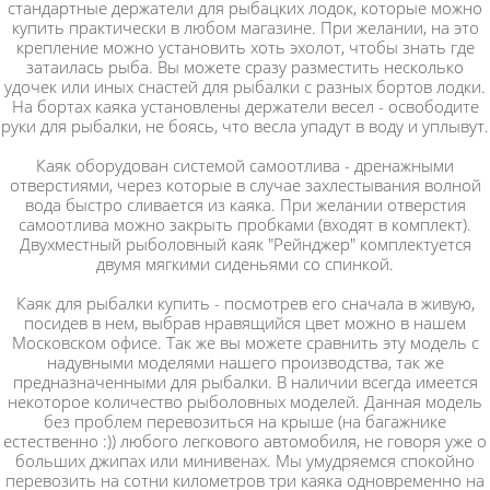
стандартные держатели для рыбацких лодок, которые можно
купить практически в любом магазине. При желании, на это
крепление можно установить хоть эхолот, чтобы знать где
затаилась рыба. Вы можете сразу разместить несколько
удочек или иных снастей для рыбалки с разных бортов лодки.
На бортах каяка установлены держатели весел - освободите
руки для рыбалки, не боясь, что весла упадут в воду и уплывут.
Каяк оборудован системой самоотлива - дренажными
отверстиями, через которые в случае захлестывания волной
вода быстро сливается из каяка. При желании отверстия
самоотлива можно закрыть пробками (входят в комплект).
Двухместный рыболовный каяк "Рейнджер" комплектуется
двумя мягкими сиденьями со спинкой.
Каяк для рыбалки купить - посмотрев его сначала в живую,
посидев в нем, выбрав нравящийся цвет можно в нашем
Московском офисе. Так же вы можете сравнить эту модель с
надувными моделями нашего производства, так же
предназначенными для рыбалки. В наличии всегда имеется
некоторое количество рыболовных моделей. Данная модель
без проблем перевозиться на крыше (на багажнике
естественно :)) любого легкового автомобиля, не говоря уже о
больших джипах или минивенах. Мы умудряемся спокойно
перевозить на сотни километров три каяка одновременно на