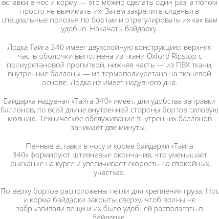
вставки в нос и корму — это можно сделать один раз, а потом
просто не вынимать их. Затем закрепить сиденья в
специальные полозья по бортам и отрегулировать их как вам
удобно. Накачать байдарку.
Лодка Тайга 340 имеет двухслойную конструкцию: верхняя
часть оболочки выполнена из ткани Oxford Ripstop с
полиуретановой пропиткой, нижняя часть — из ПВХ ткани,
внутренние баллоны — из термополиуретана на тканевой
основе. Лодка не имеет надувного дна.
Байдарка надувная «Тайга 340» имеет, для удобства заправки
баллонов, по всей длине внутренней стороны бортов силовую
молнию. Техническое обслуживание внутренних баллонов
занимает две минуты.
Пенные вставки в носу и корме байдарки «Тайга
340» формируют штевневые окончания, что уменьшает
рыскание на курсе и увеличивает скорость на спокойных
участках.
По верху бортов расположены петли для крепления груза. Нос
и корма байдарки закрыты сверху, чтоб волны не
забрызгивали вещи и их было удобней располагать в
байдарке.