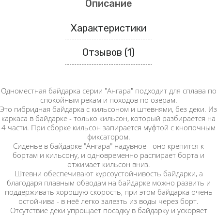
Описание
Характеристики
Отзывов (1)
Одноместная байдарка серии "Ангара" подходит для сплава по
спокойным рекам и походов по озерам.
Это гибридная байдарка с кильсоном и штевнями, без деки. Из
каркаса в байдарке - только кильсон, который разбирается на
4 части. При сборке кильсон запирается муфтой с кнопочным
фиксатором.
Сиденье в байдарке "Ангара" надувное - оно крепится к
бортам и кильсону, и одновременно распирает борта и
отжимает кильсон вниз.
Штевни обеспечивают курсоустойчивость байдарки, а
благодаря плавным обводам на байдарке можно развить и
поддерживать хорошую скорость, при этом байдарка очень
остойчива - в неё легко залезть из воды через борт.
Отсутствие деки упрощает посадку в байдарку и ускоряет