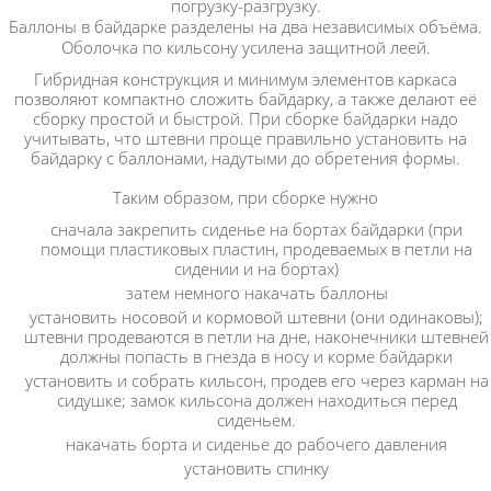
погрузку-разгрузку.
Баллоны в байдарке разделены на два независимых объёма.
Оболочка по кильсону усилена защитной леей.
Гибридная конструкция и минимум элементов каркаса
позволяют компактно сложить байдарку, а также делают её
сборку простой и быстрой. При сборке байдарки надо
учитывать, что штевни проще правильно установить на
байдарку с баллонами, надутыми до обретения формы.
Таким образом, при сборке нужно
сначала закрепить сиденье на бортах байдарки (при
помощи пластиковых пластин, продеваемых в петли на
сидении и на бортах)
затем немного накачать баллоны
установить носовой и кормовой штевни (они одинаковы);
штевни продеваются в петли на дне, наконечники штевней
должны попасть в гнезда в носу и корме байдарки
установить и собрать кильсон, продев его через карман на
сидушке; замок кильсона должен находиться перед
сиденьем.
накачать борта и сиденье до рабочего давления
установить спинку