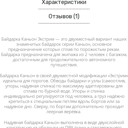
Характеристики
Отзывов (1)
Байдарка Каньон Экстрим — это двухместный вариант наших
знаменитых байдарок серии Каньон, основное
предназначение которых сплав по порожистым рекам.
Байдарка предназначена для экипажа из 2 человек с багажом,
достаточным для продолжительного автономного
путешествия.
Байдарка Каньон в своей двухместной модификации «Экстрим»
идеальна для порогов. Обводы байдарки и узлы (самоотлив,
упоры, надувная спинка) по максимуму адаптированы для
сплава по бурной воде. Упоры и спинка
индивидуально регулируются под человека, а груз надёжно
крепиться к специальным петлям вдоль бортов или за
надувное дно. Сверху, по бортам дополнительно проходит
леерная верёвка.
Надувная байдарка Каньон выполнена в виде двухслойной
конструкция из оболочки из ПВХ ткани и газодержащего