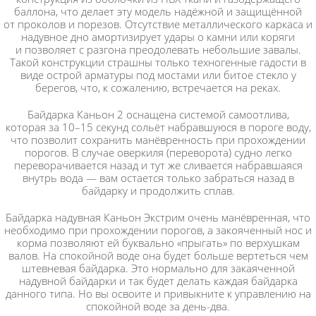
баллона, что делает эту модель надёжной и защищённой
от проколов и порезов. Отсутствие металлического каркаса и
надувное дно амортизирует удары о камни или коряги
и позволяет с разгона преодолевать небольшие завалы.
Такой конструкции страшны только техногенные гадости в
виде острой арматуры под мостами или битое стекло у
берегов, что, к сожалению, встречается на реках.
Байдарка Каньон 2 оснащена системой самоотлива,
которая за 10–15 секунд сольёт набравшуюся в пороге воду,
что позволит сохранить манёвренность при прохождении
порогов. В случае оверкиля (переворота) судно легко
переворачивается назад и тут же сливается набравшаяся
внутрь вода — вам остается только забраться назад в
байдарку и продолжить сплав.
Байдарка надувная Каньон Экстрим очень манёвренная, что
необходимо при прохождении порогов, а закояченный нос и
корма позволяют ей буквально «прыгать» по верхушкам
валов. На спокойной воде она будет больше вертеться чем
штевневая байдарка. Это нормально для закаяченной
надувной байдарки и так будет делать каждая байдарка
данного типа. Но вы освоите и привыкните к управлению на
спокойной воде за день-два.