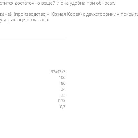
стится достаточно вещей и она удобна при обносах.
каней (производство – Южная Корея) с двухсторонним покры
ку и фиксацию клапана.
37х47х3
106
86
34
23
ПВХ
0,7