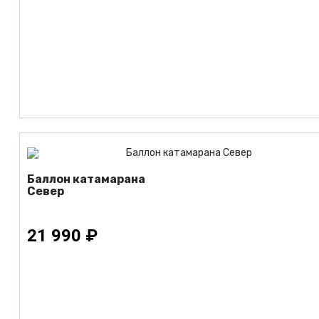
Баллон катамарана
Север
21 990 ₽