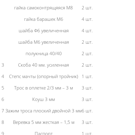
гайка самоконтрящяяся М8
2 шт.
гайка барашек М6
4 шт.
шайба Ф6 увеличенная
4 шт.
шайба М6 увеличенная
2 шт.
полукница 40/40
2 шт.
3
Скоба 40 мм. усиленная
2 шт.
4
Степс мачты (опорный тройник)
1 шт.
5
Трос в оплетке 2/3 мм – 3 м
3 шт.
6
Коуш 3 мм
3 шт.
7
Зажим троса плоский двойной 3 мм
6 шт.
8
Веревка 5 мм жесткая – 1,5 м
3 шт.
9
Паспорт
1 шт.