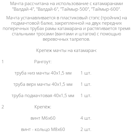
Мачта рассчитана на использование с катамаранами
"Валдай-4", "Валдай-6", "Таймыр-500", "Таймыр-600".
Мачта устанавливается в пластиковый стэпс (тройник) на
подмачтовой балке, закрепленной на двух передних
поперечных трубах рамы катамарана и растягивается тремя
стальными тросами (вантами и штагом) с помощью
веревочных талрепов.
Крепеж мачты на катамаран:
1
Рангоут:
труба низ мачты 40х1,5 мм
1 шт.
труба верх мачты 40х1,5 мм
1 шт.
труба подмачтовая 40х1,5 мм
1 шт.
2
Крепёж:
винт М6х60
4 шт.
винт - кольцо М8х60
2 шт.