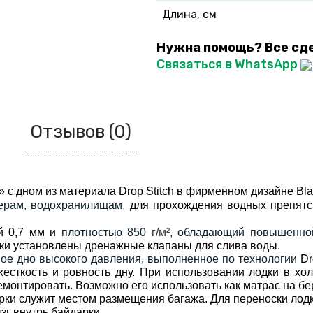
Длина, см
Нужна помощь? Все сд
Связаться в WhatsApp
Отзывов (0)
» с дном из материала Drop Stitch в фирменном дизайне Bl
зерам, водохранилищам,
для прохождения водных препятс
 0,7 мм и
плотностью 850
г/м²
,
обладающий повышенной 
ки установлены дренажные клапаны для слива воды.
ое дно высокого давления, выполненное по технологии
Dr
сткость и ровность дну. При использовании лодки в хол
монтировать. Возможно его использовать как матрас на бер
арки служит местом размещения багажа. Для переноски лод
зг внутрь байдарки.