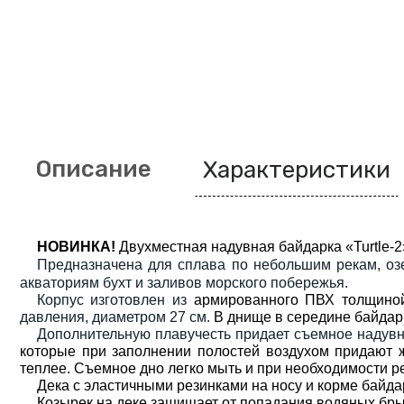
Описание
Характеристики
НОВИНКА!
Двухместная надувная байдарка «Turtle-2
Предназначена для сплава по небольшим рекам, о
акваториям бухт и заливов морского побережья.
Корпус изготовлен из
армированного ПВХ толщиной
давления, диаметром 27 см.
В днище в середине байдар
Дополнительную плавучесть придает съемное надувн
которые при заполнении полостей воздухом придают же
теплее. Съемное дно легко мыть и при необходимости ре
Дека с эластичными резинками на носу и корме байд
Козырек на деке защищает от попадания водяных бры