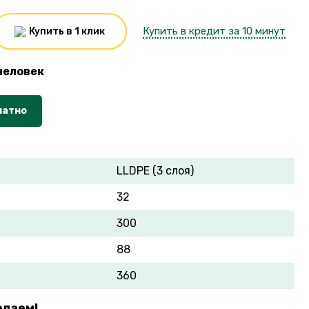
Купить в кредит за 10 минут
Купить в 1 клик
человек
латно
LLDPE (3 слоя)
32
300
88
360
елаем!